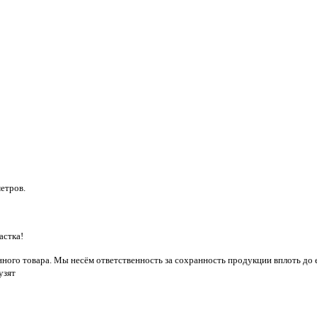
етров.
астка!
енного товара. Мы несём ответственность за сохранность продукции вплоть до
узят