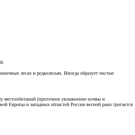
ой.
енничных лесах и редколесьях. Иногда образует чистые
му местообитаний (проточное увлажнение почвы и
дной Европы и западных областей России весной рано трогается