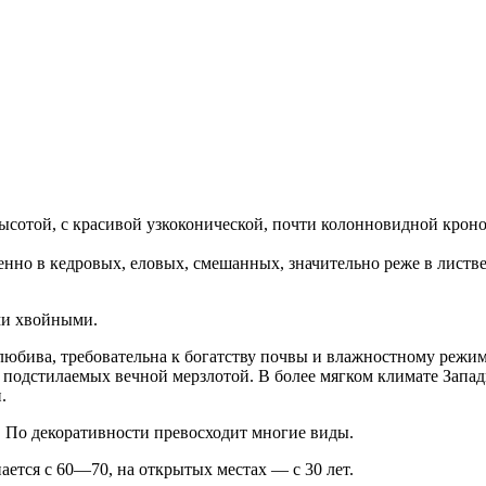
 м высотой, с красивой узкоконической, почти колонновидной крон
енно в кедровых, еловых, смешанных, значительно реже в листв
ими хвойными.
любива, требовательна к богатству почвы и влажностному режи
х, подстилаемых вечной мерзлотой. В более мягком климате Запа
и.
). По декоративности превосходит многие виды.
ется с 60—70, на открытых местах — с 30 лет.