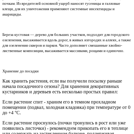
почкам. Из вредителей основной ущерб наносят гусеницы и галловые
клещи, для их уничтожения применяют системные инсектициды и
акарициды.
Береза кустовая — дерево для больших участков, подходит для городского
озеленения, высаживается вдоль дорог, в живых изгородях и аллеях, а также
для озеленения скверов и парков. Часто дополняет смешанные хвойно-
лиственные композиции, высаживается массивами, рощами и одиночно.
Хранение до посадки
Как хранить растения, если вы получили посылку раньше
начала посадочного сезона? Для хранения декоративных
кустарников и деревьев есть несколько простых правил:
Если растение спит - храним его в темном прохладном
помещении (подвал, холодная кладовка) при температуре от 0
до +4 °С.
Если растение проснулось (почки тронулись в рост или уже
появились листочки) - рекомендуем прикопать его в теплице
или содержать на застекленном балконе, поддерживая