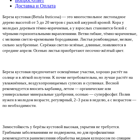
Вопрос-ответ
Доставка и Оплата
Береза кустовая (Betula fruticosa) — это многоствольное листопадное
дерево высотой от 5 до 20 метров с рыхлой ажурной кроной. Кора у
молодых деревьев тёмно-коричневая, а у взрослых становится белой с
чёрными горизонтальными вкраплениями. Ветви гибкие, тёмно-коричневые,
с мелкими светло-кремовыми бородавками. Листья ромбовидные, мелкие,
сильно зазубренные. Серёжки светло-зелёные, длинные, появляются в
середине апреля. Осенью листья приобретают песочно-жёлтый цвет.
Береза кустовая предпочитает освещённые участки, хорошо растёт на
солнце и в лёгкой полутени. К почве нетребовательна, но лучше растёт на
увлажнённых, воздухопроницаемых супесях и суглинках. Весной
рекомендуется вносить карбамид, летом — органические или
универсальные минеральные удобрения, осенью — суперфосфат. Полив
нужен в молодом возрасте, регулярный, 2–3 раза в неделю, а с возрастом —
по необходимости.
Зимостойкость у берёзы кустовой высокая, укрытия не требуется.
Грибными заболеваниями не подвержена, но для профилактики
рекомендуется ранневесенняя обработка медным купоросом по спящим