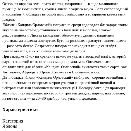
Основная окраска зеленовато-жёлтая, покровная — в виде малинового
румянца. Мякоть нежная, сочная, кисло-сладкого вкуса. Сорт скороплодный
и урожайный, обладает высокой зимостойкостью и товарными качествами
плодов.
Яблоня «Кандиль Орловский» популярна среди садоводов благодаря своим
вкусовым качествам, устойчивости к болезням и морозам, а также
декоративности. Листья глянцевые, тёмно-изумрудные, с видимыми
прожилками и слегка изогнутые. Бутоны розовые, а распустившиеся цветы
— розовато-белые. Созревание плодов происходит в конце сентября —
начале октября, а их хранение возможно до весны.
При закладке яблок на хранение важно не удалять восковой налёт, который
служит защитой от патогенных микроорганизмов. Оптимальными
опылителями для яблони «Кандиль Орловский» считаются такие сорта, как
Антоновка, Афродита, Орлик, Свежесть и Веньяминовская.
Для посадки яблони «Кандиль Орловский» выбирают хорошо освещённые
и защищённые от северных ветров участки с чернозёмной почвой и
нейтральным или слабокислым значением pH. Посадку саженцев проводят
весной, ориентировочно во второй и третьей декадах апреля, или осенью,
на юге страны — за 20–30 дней до наступления холодов.
Характеристики
Категория
Яблоня