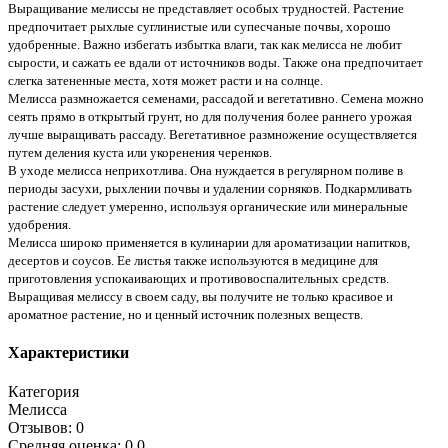
Выращивание мелиссы не представляет особых трудностей. Растение
предпочитает рыхлые суглинистые или супесчаные почвы, хорошо
удобренные. Важно избегать избытка влаги, так как мелисса не любит
сырости, и сажать ее вдали от источников воды. Также она предпочитает
слегка затененные места, хотя может расти и на солнце.
Мелисса размножается семенами, рассадой и вегетативно. Семена можно
сеять прямо в открытый грунт, но для получения более раннего урожая
лучше выращивать рассаду. Вегетативное размножение осуществляется
путем деления куста или укоренения черенков.
В уходе мелисса неприхотлива. Она нуждается в регулярном поливе в
периоды засухи, рыхлении почвы и удалении сорняков. Подкармливать
растение следует умеренно, используя органические или минеральные
удобрения.
Мелисса широко применяется в кулинарии для ароматизации напитков,
десертов и соусов. Ее листья также используются в медицине для
приготовления успокаивающих и противовоспалительных средств.
Выращивая мелиссу в своем саду, вы получите не только красивое и
ароматное растение, но и ценный источник полезных веществ.
Характеристики
Категория
Мелисса
Отзывов: 0
Средняя оценка: 0.0