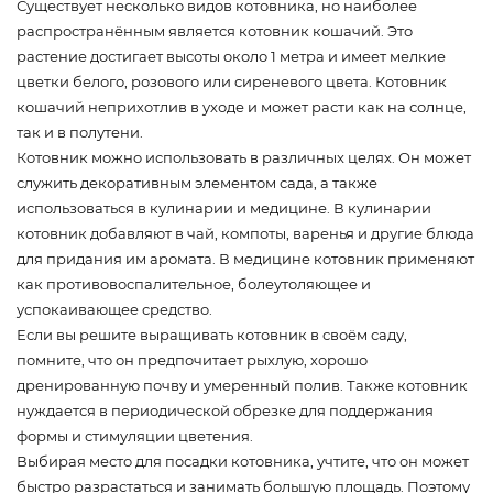
Существует несколько видов котовника, но наиболее
распространённым является котовник кошачий. Это
растение достигает высоты около 1 метра и имеет мелкие
цветки белого, розового или сиреневого цвета. Котовник
кошачий неприхотлив в уходе и может расти как на солнце,
так и в полутени.
Котовник можно использовать в различных целях. Он может
служить декоративным элементом сада, а также
использоваться в кулинарии и медицине. В кулинарии
котовник добавляют в чай, компоты, варенья и другие блюда
для придания им аромата. В медицине котовник применяют
как противовоспалительное, болеутоляющее и
успокаивающее средство.
Если вы решите выращивать котовник в своём саду,
помните, что он предпочитает рыхлую, хорошо
дренированную почву и умеренный полив. Также котовник
нуждается в периодической обрезке для поддержания
формы и стимуляции цветения.
Выбирая место для посадки котовника, учтите, что он может
быстро разрастаться и занимать большую площадь. Поэтому