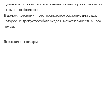
лучше всего сажать его в контейнеры или ограничивать рост
с помощью бордюров.
В целом, котовник — это прекрасное растение для сада,
которое не требует особого ухода и может принести много
пользы.
Похожие товары
Роза плетистая
04-50-6057
1 000 руб.
Купить