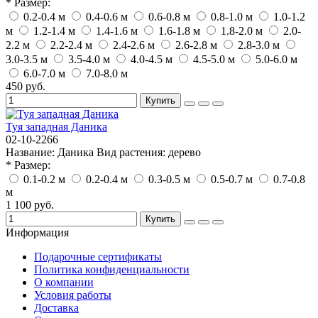
* Размер:
0.2-0.4 м
0.4-0.6 м
0.6-0.8 м
0.8-1.0 м
1.0-1.2
м
1.2-1.4 м
1.4-1.6 м
1.6-1.8 м
1.8-2.0 м
2.0-
2.2 м
2.2-2.4 м
2.4-2.6 м
2.6-2.8 м
2.8-3.0 м
3.0-3.5 м
3.5-4.0 м
4.0-4.5 м
4.5-5.0 м
5.0-6.0 м
6.0-7.0 м
7.0-8.0 м
450 руб.
Купить
Туя западная Даника
02-10-2266
Название:
Даника
Вид растения:
дерево
* Размер:
0.1-0.2 м
0.2-0.4 м
0.3-0.5 м
0.5-0.7 м
0.7-0.8
м
1 100 руб.
Купить
Информация
Подарочные сертификаты
Политика конфиденциальности
О компании
Условия работы
Доставка