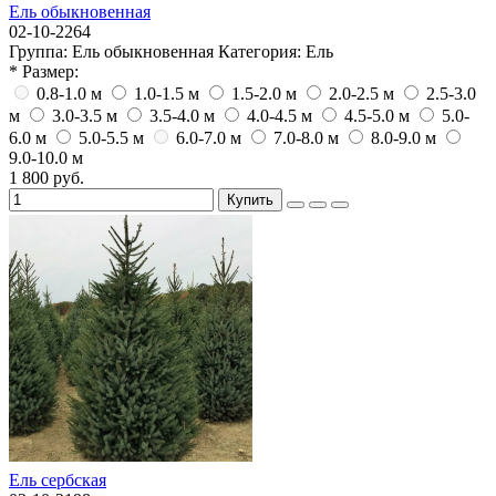
Ель обыкновенная
02-10-2264
Группа:
Ель обыкновенная
Категория:
Ель
* Размер:
0.8-1.0 м
1.0-1.5 м
1.5-2.0 м
2.0-2.5 м
2.5-3.0
м
3.0-3.5 м
3.5-4.0 м
4.0-4.5 м
4.5-5.0 м
5.0-
6.0 м
5.0-5.5 м
6.0-7.0 м
7.0-8.0 м
8.0-9.0 м
9.0-10.0 м
1 800 руб.
Купить
Ель сербская