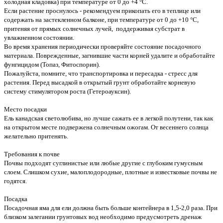
холодная кладовка) при температуре от 0 до +4 °С.
Если растение проснулось - рекомендуем прикопать его в теплице или
содержать на застекленном балконе, при температуре от 0 до +10 °С,
притеняя от прямых солнечных лучей, поддерживая субстрат в
увлажненном состоянии.
Во время хранения периодически проверяйте состояние посадочного
материала. Поврежденные, загнившие части корней удалите и обработайте
фунгицидом (Топаз, Фитоспорин).
Пожалуйста, помните, что транспортировка и пересадка - стресс для
растения. Перед высадкой в открытый грунт обработайте корневую
систему стимулятором роста (Гетероауксин).
Место посадки
Ель канадская светолюбива, но лучше сажать ее в легкой полутени, так как
на открытом месте подвержена солнечным ожогам. От весеннего солнца
желательно притенять.
Требования к почве
Почвы подходят суглинистые или любые другие с глубоким гумусным
слоем. Слишком сухие, малоплодородные, плотные и известковые почвы не
годятся.
Посадка
Посадочная яма для ели должна быть больше контейнера в 1,5-2,0 раза. При
близком залегании грунтовых вод необходимо предусмотреть дренаж