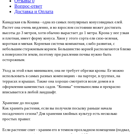
Отзывы
0
Вопрос-ответ
Доставка и Оплата
Канадская ель Коника - одна из самых популярных конусовидных елей.
Растет она очень медленно, и во взрослом состоянии может достигать
высоты до 3 метров, хотя обычно вырастает до 1 метра. Крона у нее узкая
и плотная, имеет форму конуса. Хвоя у этого сорта ели сизо-зеленая,
короткая и мягкая. Корневая система компактная, слабо развитая, с
небольшим стержневым корнем. Большинство корней располагаются близко
к поверхности земли, поэтому при рыхлении почвы нужно быть
осторожным.
Уход за этой елью минимален, она не требует обрезки кроны. Ее можно
использовать в самых разных композициях - на партере, в группах, на
террасах и крышах. Также она хорошо смотрится возле домов и в
оформлении каменистых садов. “Коника” теневынослива и прекрасно
вписывается в любой ландшафт.
Хранение до посадки
Как хранить растения, если вы получили посылку раньше начала
посадочного сезона? Для хранения хвойных культур есть несколько
простых правил:
Если растение спит - храним его в темном прохладном помещении (подвал,