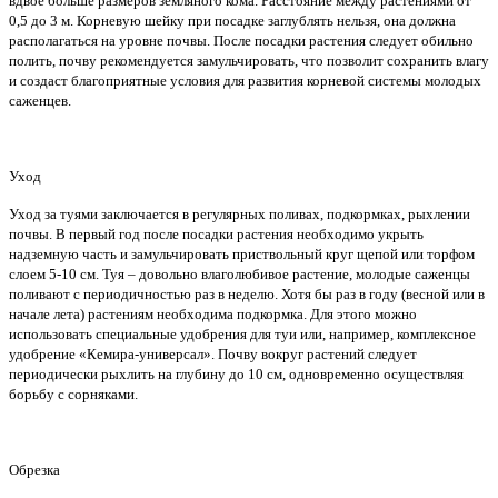
вдвое больше размеров земляного кома. Расстояние между растениями от
0,5 до 3 м. Корневую шейку при посадке заглублять нельзя, она должна
располагаться на уровне почвы. После посадки растения следует обильно
полить, почву рекомендуется замульчировать, что позволит сохранить влагу
и создаст благоприятные условия для развития корневой системы молодых
саженцев.
Уход
Уход за туями заключается в регулярных поливах, подкормках, рыхлении
почвы. В первый год после посадки растения необходимо укрыть
надземную часть и замульчировать приствольный круг щепой или торфом
слоем 5-10 см. Туя – довольно влаголюбивое растение, молодые саженцы
поливают с периодичностью раз в неделю. Хотя бы раз в году (весной или в
начале лета) растениям необходима подкормка. Для этого можно
использовать специальные удобрения для туи или, например, комплексное
удобрение «Кемира-универсал». Почву вокруг растений следует
периодически рыхлить на глубину до 10 см, одновременно осуществляя
борьбу с сорняками.
Обрезка