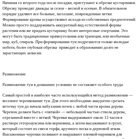
Начиная со второго года после посадки, приступают к обрезке кустарников.
Обрезку проводят дважды за сезон – весной и осенью. В обязательном
порядке удаляют все больные, засохшие, поврежденные ветки.
Формирование кроны осуществляют исходя из собственных предпочтений.
Можно просто поддерживать аккуратный вид естественной формы
растения или же придать кустарнику более интересные очертания. Это
могут быть традиционные прямоугольник или трапеция, или необычные
шар, куб, спираль. При формировании туи подрезаются только молодые
побеги, более глубокая обрезка приводит к образованию долго не
зарастающих залысин.
Размножение
Размножение туи в домашних условиях не составляет особого труда.
Самый простой и наиболее часто использующийся метод размножения —
весеннее черенкование туи. Для этого необходимо аккуратно срезать
веточку туи до начала набухания почек с любой части кроны дерева.
Черенок должен быть с «пяткой» — небольшой частью ствола дерева,
отрезанной вместе с веткой. Черенки выдерживают около 12 часов в
растворе гетероауксина или корневина, а затем высаживают в грунт,
который состоит из смеси торфа, крупного песка и дерновой земли.
Высаженные черенки поливают и накрывают пленкой-парником для