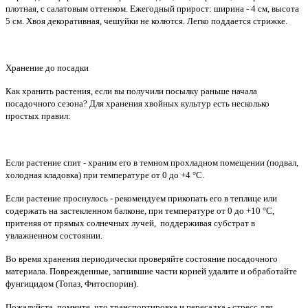
плотная, с салатовым оттенком. Ежегодный прирост: ширина - 4 см, высота
5 см. Хвоя декоративная, чешуйки не колются. Легко поддается стрижке.
Хранение до посадки
Как хранить растения, если вы получили посылку раньше начала
посадочного сезона? Для хранения хвойных культур есть несколько
простых правил:
Если растение спит - храним его в темном прохладном помещении (подвал,
холодная кладовка) при температуре от 0 до +4 °С.
Если растение проснулось - рекомендуем прикопать его в теплице или
содержать на застекленном балконе, при температуре от 0 до +10 °С,
притеняя от прямых солнечных лучей, поддерживая субстрат в
увлажненном состоянии.
Во время хранения периодически проверяйте состояние посадочного
материала. Поврежденные, загнившие части корней удалите и обработайте
фунгицидом (Топаз, Фитоспорин).
Пожалуйста, помните, что транспортировка и пересадка - стресс для