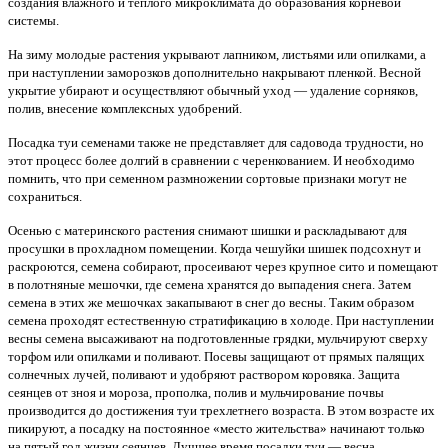
создания влажного и теплого микроклимата до образования корневой
системы.
На зиму молодые растения укрывают лапником, листьями или опилками, а
при наступлении заморозков дополнительно накрывают пленкой. Весной
укрытие убирают и осуществляют обычный уход — удаление сорняков,
полив, внесение комплексных удобрений.
Посадка туи семенами также не представляет для садовода трудности, но
этот процесс более долгий в сравнении с черенкованием. И необходимо
помнить, что при семенном размножении сортовые признаки могут не
сохраниться.
Осенью с материнского растения снимают шишки и раскладывают для
просушки в прохладном помещении. Когда чешуйки шишек подсохнут и
раскроются, семена собирают, просеивают через крупное сито и помещают
в полотняные мешочки, где семена хранятся до выпадения снега. Затем
семена в этих же мешочках закапывают в снег до весны. Таким образом
семена проходят естественную стратификацию в холоде. При наступлении
весны семена высаживают на подготовленные грядки, мульчируют сверху
торфом или опилками и поливают. Посевы защищают от прямых палящих
солнечных лучей, поливают и удобряют раствором коровяка. Защита
сеянцев от зноя и мороза, прополка, полив и мульчирование почвы
производится до достижения туи трехлетнего возраста. В этом возрасте их
пикируют, а посадку на постоянное «место жительства» начинают только
на пятый год жизни сеянцев. Лучшее время посадки туи — весна.