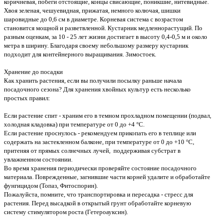
коричневая, побеги отстоящие, концы свисающие, поникшие, нитевидные.
Хвоя зеленая, чешуевидная, прижатая, немного колючая, шишки
шаровидные до 0,6 см в диаметре. Корневая система с возрастом
становится мощной и разветвленной. Кустарник медленнорастущий. По
разным оценкам, за 10 - 25 лет жизни достигает в высоту 0,4-0,5 м и около
метра в ширину. Благодаря своему небольшому размеру кустарник
подходит для контейнерного выращивания. Зимостоек.
Хранение до посадки
Как хранить растения, если вы получили посылку раньше начала
посадочного сезона? Для хранения хвойных культур есть несколько
простых правил:
Если растение спит - храним его в темном прохладном помещении (подвал,
холодная кладовка) при температуре от 0 до +4 °С.
Если растение проснулось - рекомендуем прикопать его в теплице или
содержать на застекленном балконе, при температуре от 0 до +10 °С,
притеняя от прямых солнечных лучей, поддерживая субстрат в
увлажненном состоянии.
Во время хранения периодически проверяйте состояние посадочного
материала. Поврежденные, загнившие части корней удалите и обработайте
фунгицидом (Топаз, Фитоспорин).
Пожалуйста, помните, что транспортировка и пересадка - стресс для
растения. Перед высадкой в открытый грунт обработайте корневую
систему стимулятором роста (Гетероауксин).