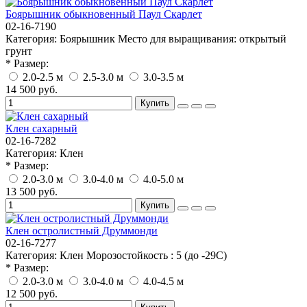
Боярышник обыкновенный Паул Скарлет
02-16-7190
Категория:
Боярышник
Место для выращивания:
открытый
грунт
* Размер:
2.0-2.5 м
2.5-3.0 м
3.0-3.5 м
14 500 руб.
Купить
Клен сахарный
02-16-7282
Категория:
Клен
* Размер:
2.0-3.0 м
3.0-4.0 м
4.0-5.0 м
13 500 руб.
Купить
Клен остролистный Друммонди
02-16-7277
Категория:
Клен
Морозостойкость :
5 (до -29С)
* Размер:
2.0-3.0 м
3.0-4.0 м
4.0-4.5 м
12 500 руб.