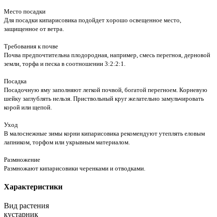
Место посадки
Для посадки кипарисовика подойдет хорошо освещенное место,
защищенное от ветра.
Требования к почве
Почва предпочтительна плодородная, например, смесь перегноя, дерновой
земли, торфа и песка в соотношении 3:2:2:1.
Посадка
Посадочную яму заполняют легкой почвой, богатой перегноем. Корневую
шейку заглублять нельзя. Приствольный круг желательно замульчировать
корой или щепой.
Уход
В малоснежные зимы корни кипарисовика рекомендуют утеплять еловым
лапником, торфом или укрывным материалом.
Размножение
Размножают кипарисовики черенками и отводками.
Характеристики
Вид растения
кустарник