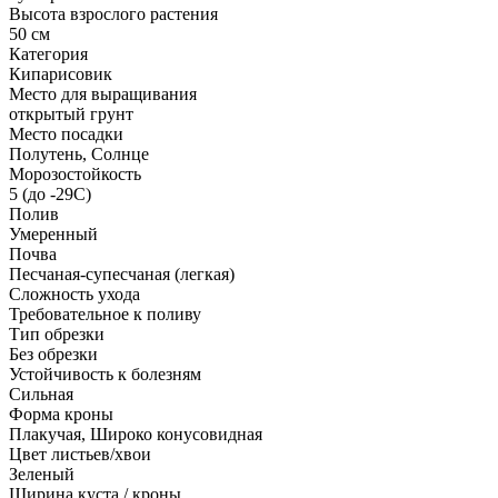
Высота взрослого растения
50 см
Категория
Кипарисовик
Место для выращивания
открытый грунт
Место посадки
Полутень, Солнце
Морозостойкость
5 (до -29С)
Полив
Умеренный
Почва
Песчаная-супесчаная (легкая)
Сложность ухода
Требовательное к поливу
Тип обрезки
Без обрезки
Устойчивость к болезням
Сильная
Форма кроны
Плакучая, Широко конусовидная
Цвет листьев/хвои
Зеленый
Ширина куста / кроны