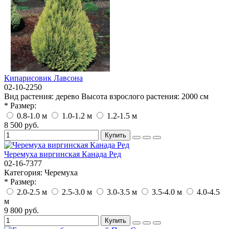
Кипарисовик Лавсона
02-10-2250
Вид растения:
дерево
Высота взрослого растения:
2000 см
* Размер:
0.8-1.0 м
1.0-1.2 м
1.2-1.5 м
8 500 руб.
Купить
Черемуха виргинская Канада Ред
02-16-7377
Категория:
Черемуха
* Размер:
2.0-2.5 м
2.5-3.0 м
3.0-3.5 м
3.5-4.0 м
4.0-4.5
м
9 800 руб.
Купить