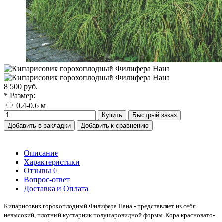
8 500 руб.
* Размер:
0.4-0.6 м
Купить
Быстрый заказ
Добавить в закладки
Добавить к сравнению
Описание
Характеристики
Отзывы
0
Вопрос-ответ
Доставка и Оплата
Кипарисовик горохоплодный Филифера Нана - представляет из себя
невысокий, плотный кустарник полушаровидной формы. Кора красновато-