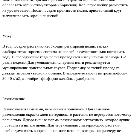
обработать корни стимулятором (Корневин). Корневую шейку разместить
на уровне земли. После посадки произвести полив, приствольный круг
замульчировать корой или щепой.
Уход
В год посадки растению необходим регулярный полив, так как
слаборазвитая корневая система не способна самостоятельно поглощать
воду. В последующие годы полив проводится в засушливые периоды 1-2
раза в неделю. Для уменьшения испарения влаги рекомендуется
мульчирование приствольных кругов. Подкормку растений проводят
дважды за сезон - весной и осенью. В апреле-мае вносят нитроаммофоску
30-40 г/м2, в октябре - фосфорно-калийные удобрения.
Размножение
Размножается семенами, черенками и прививкой. При семенном
размножении окраска хвои материнского растения не передается потомству
полностью. Декоративные формы размножают вегетативно. которое лучше
проводить в начале июня. Для черенкования с материнского растения
необходимо взять вызревшие нижние веточки, которые по размеру не