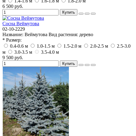
м
1.4-1.6 м
1.6-1.8 м
1.8-2.0 м
6 500 руб.
Купить
Сосна Веймутова
02-10-2229
Название:
Веймутова
Вид растения:
дерево
* Размер:
0.4-0.6 м
1.0-1.5 м
1.5-2.0 м
2.0-2.5 м
2.5-3.0
м
3.0-3.5 м
3.5-4.0 м
9 500 руб.
Купить