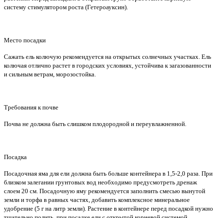
систему стимулятором роста (Гетероауксин).
Место посадки
Сажать ель колючую рекомендуется на открытых солнечных участках. Ель
колючая отлично растет в городских условиях, устойчива к загазованности
и сильным ветрам, морозостойка.
Требования к почве
Почва не должна быть слишком плодородной и переувлажненной.
Посадка
Посадочная яма для ели должна быть больше контейнера в 1,5-2,0 раза. При
близком залегании грунтовых вод необходимо предусмотреть дренаж
слоем 20 см. Посадочную яму рекомендуется заполнить смесью вынутой
земли и торфа в равных частях, добавить комплексное минеральное
удобрение (5 г на литр земли). Растение в контейнере перед посадкой нужно
тщательно полить, при посадке ели с открытой корневой системой