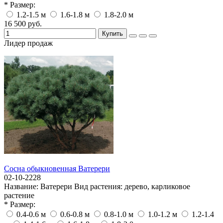
* Размер:
1.2-1.5 м
1.6-1.8 м
1.8-2.0 м
16 500 руб.
Купить
Лидер продаж
Сосна обыкновенная Ватерери
02-10-2228
Название:
Ватерери
Вид растения:
дерево, карликовое
растение
* Размер:
0.4-0.6 м
0.6-0.8 м
0.8-1.0 м
1.0-1.2 м
1.2-1.4