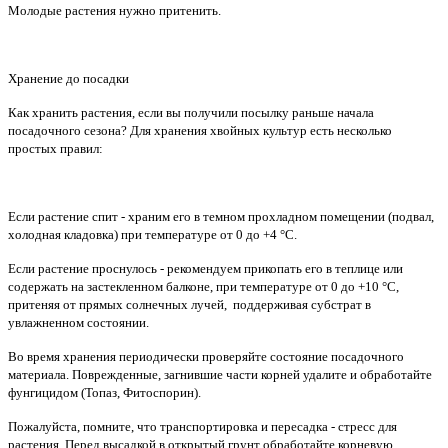
Молодые растения нужно притенить.
Хранение до посадки
Как хранить растения, если вы получили посылку раньше начала
посадочного сезона? Для хранения хвойных культур есть несколько
простых правил:
Если растение спит - храним его в темном прохладном помещении (подвал,
холодная кладовка) при температуре от 0 до +4 °С.
Если растение проснулось - рекомендуем прикопать его в теплице или
содержать на застекленном балконе, при температуре от 0 до +10 °С,
притеняя от прямых солнечных лучей, поддерживая субстрат в
увлажненном состоянии.
Во время хранения периодически проверяйте состояние посадочного
материала. Поврежденные, загнившие части корней удалите и обработайте
фунгицидом (Топаз, Фитоспорин).
Пожалуйста, помните, что транспортировка и пересадка - стресс для
растения. Перед высадкой в открытый грунт обработайте корневую